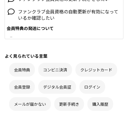
ファンクラブ会員資格の自動更新が有効になって
いるか確認したい
会員特典の発送について
登録住所を間違えたため、特典が届きませんでし
た。正しい住所に再発送できますか？
よく見られている言葉
新しく他のファンクラブに加入した場合、FC特典
はすぐに届きますか？
会員特典
コンビニ決済
クレジットカード
複数のファンクラブに入会しています。FC特典は
それぞれ別々に届きますか？
会員登録
デジタル会員証
ログイン
ガイドライン
メールが届かない
写真や動画の使用に関するガイドライン
更新手続き
購入履歴
よくある質問
TOBE ID会員